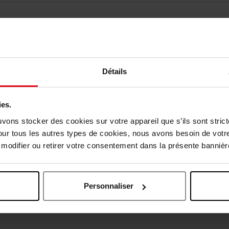
Détails
ies.
vis des clients
uvons stocker des cookies sur votre appareil que s’ils sont stri
our tous les autres types de cookies, nous avons besoin de votr
odifier ou retirer votre consentement dans la présente bannière
Oublié quelque chose ?
Personnaliser