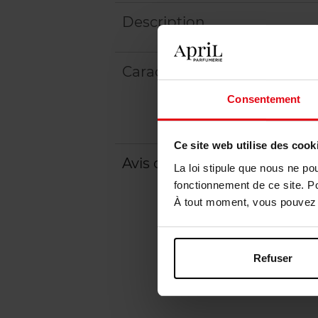
Description
Caractéristiques
Consentement
Ce site web utilise des cook
Avis client
Politique relative aux a
La loi stipule que nous ne po
fonctionnement de ce site. P
À tout moment, vous pouvez m
Refuser