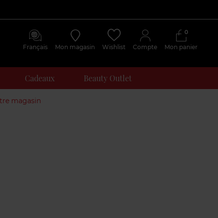
0
Français
Mon magasin
Wishlist
Compte
Mon panier
Cadeaux
Beauty Outlet
otre magasin
Avis
clients