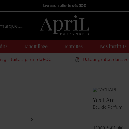
Livraison offerte dès 50€
oins
Maquillage
Marques
Nos instituts
on gratuite à partir de 50€
Retour gratuit dans v
Marque
Yes I Am
Eau de Parfum
100,50 €