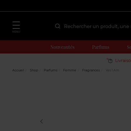
MENU
Nouveautés
Parfums
S
Livrais
Accueil
Shop
Parfums
Femme
Fragrances
Yes I Am