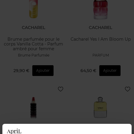
CACHAREL
CACHAREL
Brume parfumée pour le
Cacharel Yes I Am Bloom Up
corps Vanilla Cotta - Parfum
ambré pour femme
Brume Parfumée
PARFUM
29,90 €
64,50 €
Ajouter
Ajouter
CACHAREL
CACHAREL