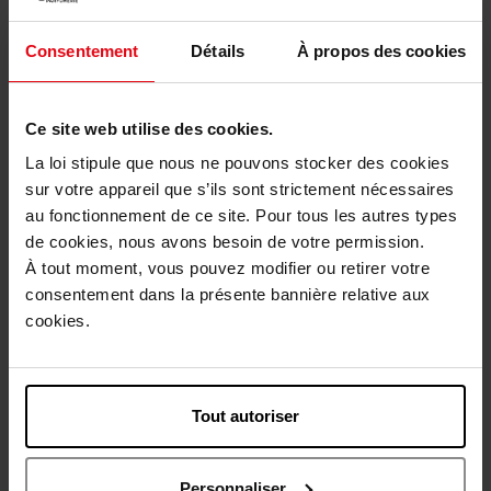
Yes I Am
Cacharel Pour Homme
Consentement
Détails
À propos des cookies
Eau de Parfum
EAU DE TOILETTE
Ce site web utilise des cookies.
64,50 €
119,50 €
Ajouter
Ajouter
La loi stipule que nous ne pouvons stocker des cookies
sur votre appareil que s’ils sont strictement nécessaires
au fonctionnement de ce site. Pour tous les autres types
de cookies, nous avons besoin de votre permission.
À tout moment, vous pouvez modifier ou retirer votre
consentement dans la présente bannière relative aux
cookies.
CACHAREL
CACHAREL
Tout autoriser
Loulou
Anaïs Anaïs L'Original
Eau de Parfum
EAU DE TOILETTE
Personnaliser