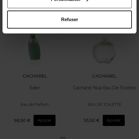
90,50 €
50,50 €
Ajouter
Ajouter
Refuser
CACHAREL
CACHAREL
Eden
Cacharel Noa Eau De Toilette
Eau de Parfum
EAU DE TOILETTE
98,50 €
53,50 €
Ajouter
Ajouter