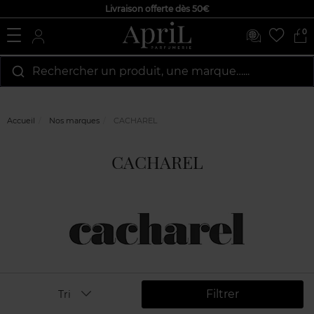
Livraison offerte dès 50€
0
Rechercher un produit, une marque…...
Accueil
Nos marques
CACHAREL
CACHAREL
Filtrer
Tri