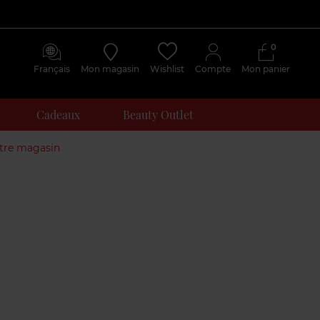
0
Français
Mon magasin
Wishlist
Compte
Mon panier
Cadeaux
Beauty Outlet
otre magasin
Avis
clients