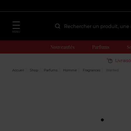
MENU
Nouveautés
Parfums
S
Livrais
Accueil
Shop
Parfums
Homme
Fragrances
Wanted