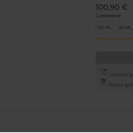
100,90 €
Contenance
100 ML
50 ML
Merci de sélection
Livraison gr
Retour grat