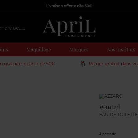
Livraison offerte dès 50€
oins
Maquillage
Marques
Nos instituts
on gratuite à partir de 50€
Retour gratuit dans v
Marque
Wanted
EAU DE TOILETTE
À partir de