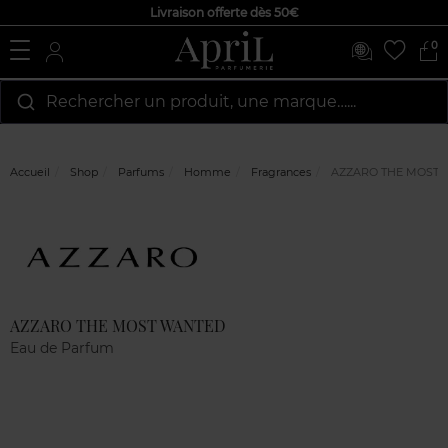
Livraison offerte dès 50€
0
Rechercher un produit, une marque…...
Accueil
Shop
Parfums
Homme
Fragrances
AZZARO THE MOST 
Marque
Avis
clients
AZZARO THE MOST WANTED
Eau de Parfum