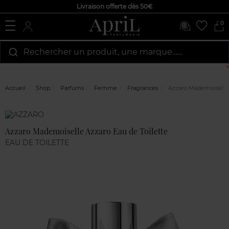
Livraison offerte dès 50€
0
Rechercher un produit, une marque…...
Accueil
Shop
Parfums
Femme
Fragrances
Azzaro Mademoiselle A
Marque
Avis
clients
Azzaro Mademoiselle Azzaro Eau de Toilette
EAU DE TOILETTE