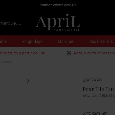
Livraison offerte dès 50€
oins
Maquillage
Marques
Nos instituts
on gratuite à partir de 50€
Retour gratuit dans v
e Parfum
Marque
Pour Elle Eau
EAU DE TOILETTE
42,90 €