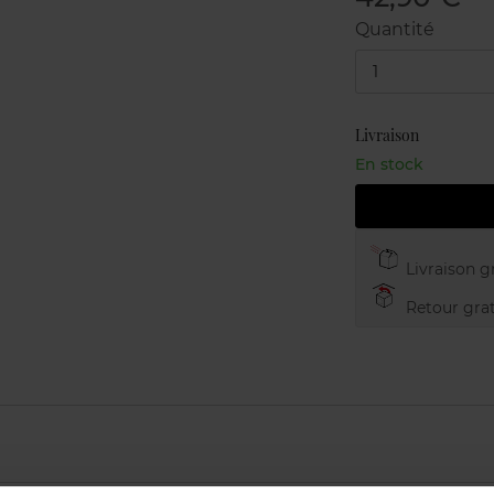
Quantité
1
Livraison
En stock
Livraison gr
Retour grat