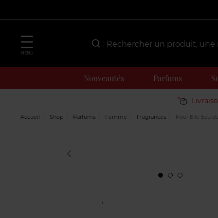
MENU
Nouveautés
Parfums
S
Livrais
Accueil
Shop
Parfums
Femme
Fragrances
Pour Elle Eau d