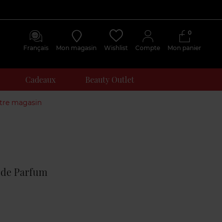
0
Français
Mon magasin
Wishlist
Compte
Mon panier
Cadeaux
Beauty Outlet
otre magasin
Avis
clients
 de Parfum