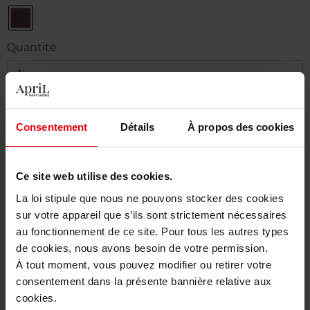
Auburn
Quantité
1
Livraison
Consentement
Détails
À propos des cookies
Cet article n'est plus disponible pour le moment
Etre prévenu de la disponibilité
Ce site web utilise des cookies.
Livraison gratuite à partir de 50€
La loi stipule que nous ne pouvons stocker des cookies
sur votre appareil que s’ils sont strictement nécessaires
Retour gratuit dans votre magasin
au fonctionnement de ce site. Pour tous les autres types
de cookies, nous avons besoin de votre permission.
À tout moment, vous pouvez modifier ou retirer votre
consentement dans la présente bannière relative aux
cookies.
Description