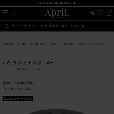
Livraison offerte dès 50€
0
Rechercher un produit, une marque…...
Accueil
Shop
Maquillage
Yeux
Sourcils
Brow Powder Duo
Marque
Avis
clients
Brow Powder Duo
Poudre Sourcils
Exclusivité Web