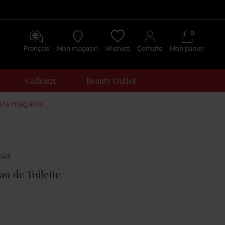
0
Français
Mon magasin
Wishlist
Compte
Mon panier
Cadeaux
Beauty Outlet
otre magasin
Avis
clients
au de Toilette