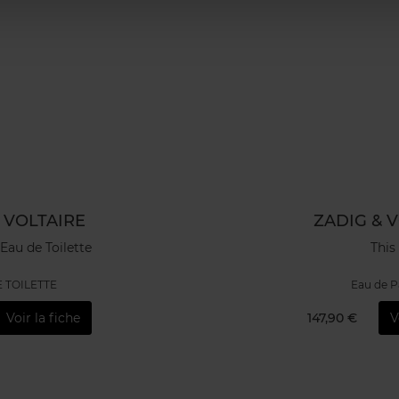
 VOLTAIRE
ZADIG & 
 Eau de Toilette
This 
 TOILETTE
Eau de 
Voir la fiche
147,90 €
V