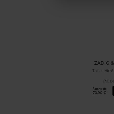
ZADIG &
This is Him!
EAU DE
À partir de
70,90 €