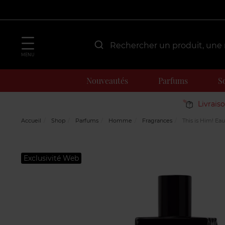
MENU
Nouveautés
Parfums
S
Livrais
Accueil
Shop
Parfums
Homme
Fragrances
This is Him! Eau
Exclusivité Web