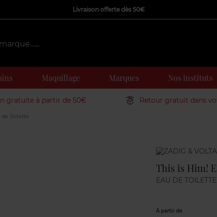
Livraison offerte dès 50€
oins
Maquillage
Marques
Nos instituts
on gratuite à partir de 50€
Retour gratuit dans v
 de Toilette
Marque
This is Him! E
EAU DE TOILETTE
À partir de