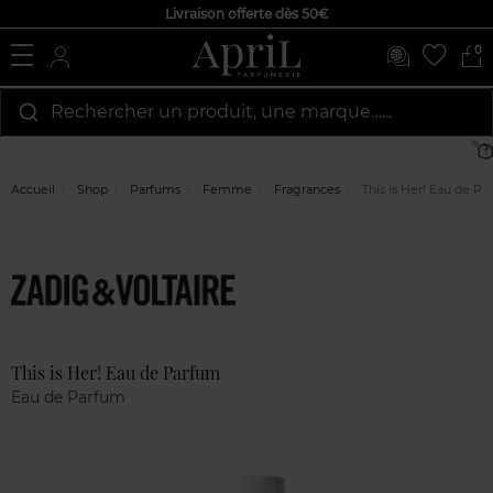
Livraison offerte dès 50€
0
Rechercher un produit, une marque…...
Accueil
Shop
Parfums
Femme
Fragrances
This is Her! Eau de P
Marque
Avis
clients
This is Her! Eau de Parfum
Eau de Parfum