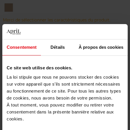
BR45
COOL
BISQUE
Merci de sélectionner les caractéristiques du produit.
Ajouter
Consentement
Détails
À propos des cookies
Livraison gratuite à partir de 50€
Retour gratuit dans votre magasin
Ce site web utilise des cookies.
La loi stipule que nous ne pouvons stocker des cookies
sur votre appareil que s’ils sont strictement nécessaires
au fonctionnement de ce site. Pour tous les autres types
Description
de cookies, nous avons besoin de votre permission.
À tout moment, vous pouvez modifier ou retirer votre
consentement dans la présente bannière relative aux
Caractéristiques
cookies.