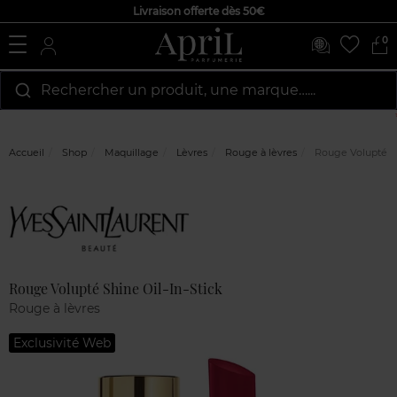
Livraison offerte dès 50€
0
Rechercher un produit, une marque…...
Accueil
Shop
Maquillage
Lèvres
Rouge à lèvres
Rouge Volupté Sh
Marque
Avis
clients
Rouge Volupté Shine Oil-In-Stick
Rouge à lèvres
Exclusivité Web