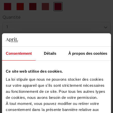
45
46
Chili
Rose
Rouge
Rouge
Orange
Tonique
Afrique
Cape
Tuxedo
Perfecto
80
87
83
Quantité
1
Livraison
Cet article n'est plus disponible pour le moment
Consentement
Détails
À propos des cookies
Etre prévenu de la disponibilité
Ce site web utilise des cookies.
Livraison gratuite à partir de 50€
La loi stipule que nous ne pouvons stocker des cookies
Retour gratuit dans votre magasin
sur votre appareil que s’ils sont strictement nécessaires
au fonctionnement de ce site. Pour tous les autres types
de cookies, nous avons besoin de votre permission.
À tout moment, vous pouvez modifier ou retirer votre
Description
consentement dans la présente bannière relative aux