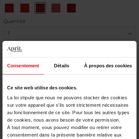
45
46
Chili
Rose
Rouge
Rouge
Orange
Tonique
Afrique
Cape
Tuxedo
Perfecto
80
87
83
Quantité
1
Livraison
Cet article n'est plus disponible pour le moment
Consentement
Détails
À propos des cookies
Etre prévenu de la disponibilité
Ce site web utilise des cookies.
Livraison gratuite à partir de 50€
La loi stipule que nous ne pouvons stocker des cookies
Retour gratuit dans votre magasin
sur votre appareil que s’ils sont strictement nécessaires
au fonctionnement de ce site. Pour tous les autres types
de cookies, nous avons besoin de votre permission.
À tout moment, vous pouvez modifier ou retirer votre
Description
consentement dans la présente bannière relative aux