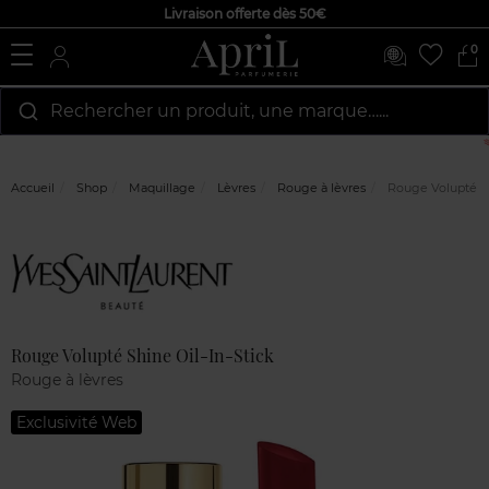
Livraison offerte dès 50€
0
Rechercher un produit, une marque…...
Accueil
Shop
Maquillage
Lèvres
Rouge à lèvres
Rouge Volupté Sh
Marque
Avis
clients
Rouge Volupté Shine Oil-In-Stick
Rouge à lèvres
Exclusivité Web