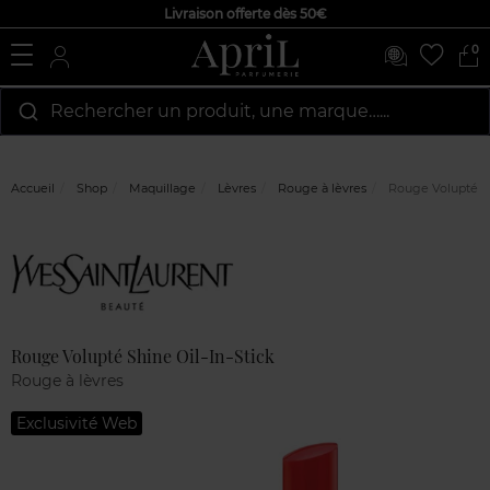
Livraison offerte dès 50€
0
Rechercher un produit, une marque…...
Accueil
Shop
Maquillage
Lèvres
Rouge à lèvres
Rouge Volupté Sh
Marque
Avis
clients
Rouge Volupté Shine Oil-In-Stick
Rouge à lèvres
Exclusivité Web