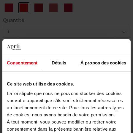
45
46
Chili
Rose
Rouge
Rouge
Orange
Tonique
Afrique
Cape
Tuxedo
Perfecto
80
87
83
Quantité
1
Livraison
Cet article n'est plus disponible pour le moment
Consentement
Détails
À propos des cookies
Etre prévenu de la disponibilité
Ce site web utilise des cookies.
Livraison gratuite à partir de 50€
La loi stipule que nous ne pouvons stocker des cookies
Retour gratuit dans votre magasin
sur votre appareil que s’ils sont strictement nécessaires
au fonctionnement de ce site. Pour tous les autres types
de cookies, nous avons besoin de votre permission.
À tout moment, vous pouvez modifier ou retirer votre
Description
consentement dans la présente bannière relative aux