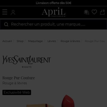
Livraison offerte dès 50€
0
Rechercher un produit, une marque…...
Accueil
Shop
Maquillage
Lèvres
Rouge à lèvres
Rouge Pur Cout
Marque
Avis
clients
Rouge Pur Couture
Rouge à lèvres
Exclusivité Web