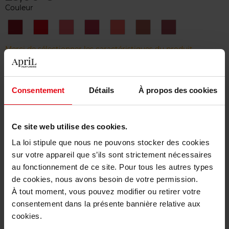
Couleur
72
73
N°17
N°4
N°52
N°70
N°9
Rouge
Rhythm
Rose
Rouge
Rouge
Rose
Vinyle
red
Dahlia
Vermillon
Rose
Stiletto
Merci de sélectionner les caractéristiques du produit.
Ajouter
Consentement
Détails
À propos des cookies
Livraison gratuite à partir de 50€
Ce site web utilise des cookies.
Retour gratuit dans votre magasin
La loi stipule que nous ne pouvons stocker des cookies
sur votre appareil que s’ils sont strictement nécessaires
au fonctionnement de ce site. Pour tous les autres types
de cookies, nous avons besoin de votre permission.
Description
À tout moment, vous pouvez modifier ou retirer votre
consentement dans la présente bannière relative aux
cookies.
Caractéristiques