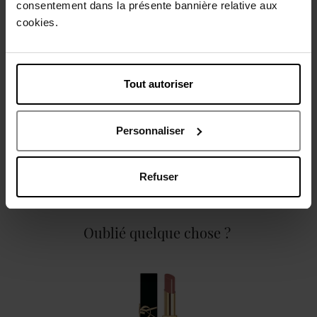
consentement dans la présente bannière relative aux
Description
cookies.
Caractéristiques
Tout autoriser
Personnaliser
Avis client
Politique relative aux avis des clients
Refuser
Oublié quelque chose ?