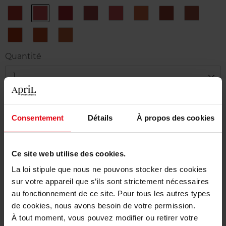
202
203
204
205
207
210
211
212
INSURGENT
RESTRICTED
PRIVATE
SECRET
ILLEGAL
NUDE
TRANSGRESSIVE
EQUIVOC
RED
PINK
CARMINE
ROSEWOOD
ROSY
OUT
CACAO
BROWN
NUDE
OF
213
214
215
LINE
NO
ILLICIT
UNDISCLOSED
TABOO
ORANGE
CAMEL
Quantité
CHILI
1
Livraison
Consentement
Détails
À propos des cookies
Cet article n'est plus disponible pour le moment
Etre prévenu de la disponibilité
Ce site web utilise des cookies.
Livraison gratuite à partir de 50€
La loi stipule que nous ne pouvons stocker des cookies
sur votre appareil que s’ils sont strictement nécessaires
Retour gratuit dans votre magasin
au fonctionnement de ce site. Pour tous les autres types
de cookies, nous avons besoin de votre permission.
À tout moment, vous pouvez modifier ou retirer votre