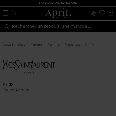
Livraison offerte dès 50€
0
Rechercher un produit, une marque…...
Accueil
Shop
Parfums
Femme
Fragrances
PARIS
Marque
Avis
clients
PARIS
Eau de Parfum