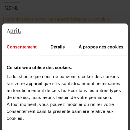
125 ML
Merci de sélectionner les caractéristiques du produit.
Ajouter
Consentement
Détails
À propos des cookies
Livraison gratuite à partir de 50€
Retour gratuit dans votre magasin
Ce site web utilise des cookies.
La loi stipule que nous ne pouvons stocker des cookies
sur votre appareil que s’ils sont strictement nécessaires
au fonctionnement de ce site. Pour tous les autres types
Description
de cookies, nous avons besoin de votre permission.
À tout moment, vous pouvez modifier ou retirer votre
consentement dans la présente bannière relative aux
Caractéristiques
cookies.