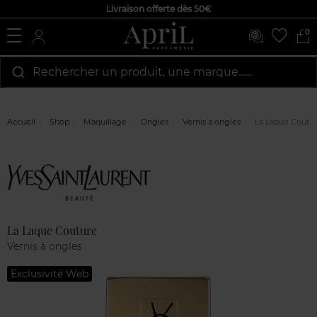
Livraison offerte dès 50€
0
Rechercher un produit, une marque…...
Accueil
Shop
Maquillage
Ongles
Vernis à ongles
La Laque Coutu
Marque
Avis
clients
La Laque Couture
Vernis à ongles
Exclusivité Web