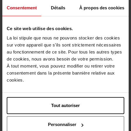
Consentement
Détails
À propos des cookies
25
73
Rose
Noir
Romantique
overnoir
Quantité
Ce site web utilise des cookies.
1
La loi stipule que nous ne pouvons stocker des cookies
sur votre appareil que s’ils sont strictement nécessaires
Livraison
au fonctionnement de ce site. Pour tous les autres types
Cet article n'est plus disponible pour le moment
de cookies, nous avons besoin de votre permission.
À tout moment, vous pouvez modifier ou retirer votre
Etre prévenu de la disponibilité
consentement dans la présente bannière relative aux
cookies.
Livraison gratuite à partir de 50€
Retour gratuit dans votre magasin
Tout autoriser
Personnaliser
Description