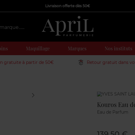
Livraison offerte dès 50€
oins
Maquillage
Marques
Nos instituts
on gratuite à partir de 50€
Retour gratuit dans v
Marque
Kouros Eau de
Eau de Parfum
139,50 €