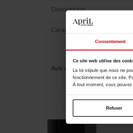
Description
Caractéristiques
Consentement
Ce site web utilise des cook
Avis client
Politique relative aux a
La loi stipule que nous ne po
fonctionnement de ce site. P
À tout moment, vous pouvez m
Refuser