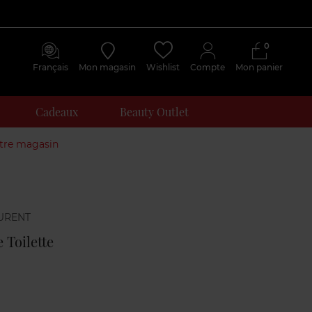
0
Français
Mon magasin
Wishlist
Compte
Mon panier
Cadeaux
Beauty Outlet
otre magasin
Avis
clients
 Toilette