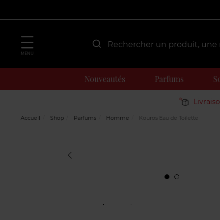
MENU
Nouveautés
Parfums
S
Livrais
Accueil
Shop
Parfums
Homme
Kouros Eau de Toilette