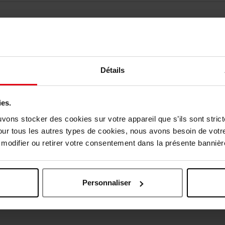
Détails
ies.
vis des clients
uvons stocker des cookies sur votre appareil que s’ils sont stri
our tous les autres types de cookies, nous avons besoin de votr
odifier ou retirer votre consentement dans la présente bannière
Oublié quelque chose ?
Personnaliser