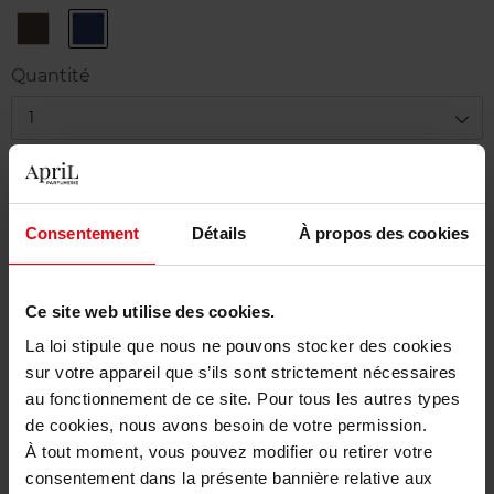
n°2
n°3
Brun
Bleu
Danger
Impatient
Quantité
1
Livraison
Cet article n'est plus disponible pour le moment
Consentement
Détails
À propos des cookies
Etre prévenu de la disponibilité
Ce site web utilise des cookies.
Livraison gratuite à partir de 50€
La loi stipule que nous ne pouvons stocker des cookies
Retour gratuit dans votre magasin
sur votre appareil que s’ils sont strictement nécessaires
au fonctionnement de ce site. Pour tous les autres types
de cookies, nous avons besoin de votre permission.
À tout moment, vous pouvez modifier ou retirer votre
consentement dans la présente bannière relative aux
Description