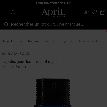
Livraison offerte dès 50€
0
Rechercher un produit, une marque…...
Accueil
Shop
Parfums
Homme
Fragrances
Lapidus pour homme 
Marque
Avis
clients
Lapidus pour homme cool night
Eau de Parfum