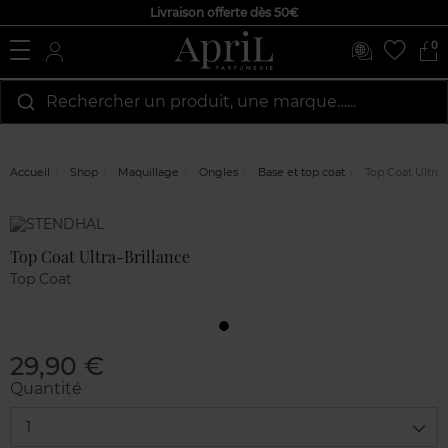
Livraison offerte dès 50€
0
Rechercher un produit, une marque…...
Accueil
Shop
Maquillage
Ongles
Base et top coat
Top Coat Ultra-
Marque
Avis
clients
Top Coat Ultra-Brillance
Top Coat
29,90 €
Quantité
1