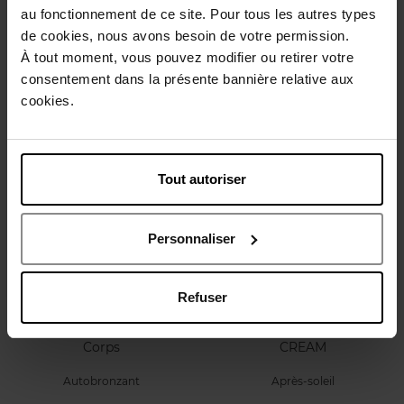
au fonctionnement de ce site. Pour tous les autres types
Silky Bronze Self Tanning
Super Soin Solaire Huile
Body
d'Eté Corps SPF 15
de cookies, nous avons besoin de votre permission.
À tout moment, vous pouvez modifier ou retirer votre
Autobronzant
Protection solaire
consentement dans la présente bannière relative aux
cookies.
98,50 €
138,50 €
Ajouter
Ajouter
Tout autoriser
Personnaliser
Refuser
CLARINS
SENSAI
Addition Concentré Eclat
AFTER SUN GLOWING
Corps
CREAM
Autobronzant
Après-soleil