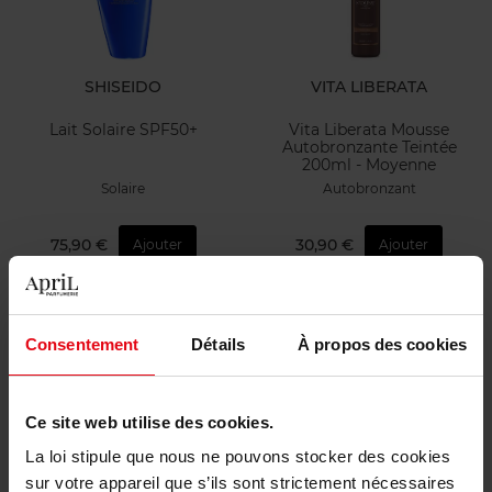
SHISEIDO
VITA LIBERATA
Lait Solaire SPF50+
Vita Liberata Mousse
Autobronzante Teintée
200ml - Moyenne
Solaire
Autobronzant
75,90 €
30,90 €
Ajouter
Ajouter
Consentement
Détails
À propos des cookies
Ce site web utilise des cookies.
La loi stipule que nous ne pouvons stocker des cookies
SENSAI
SISLEY
sur votre appareil que s’ils sont strictement nécessaires