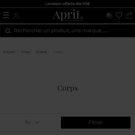
Livraison offerte dès 50€
0
Rechercher un produit, une marque…...
Accueil
Shop
Solaire
Corps
Corps
Filtrer
Tri