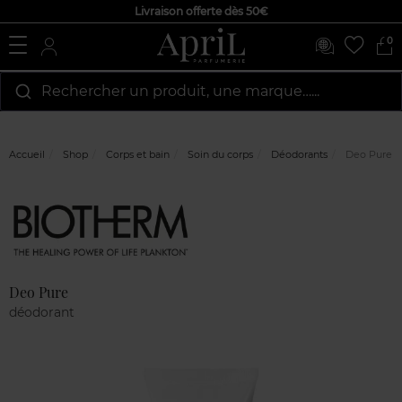
Livraison offerte dès 50€
0
Rechercher un produit, une marque…...
Accueil
Shop
Corps et bain
Soin du corps
Déodorants
Deo Pure
Marque
Avis
clients
Deo Pure
déodorant