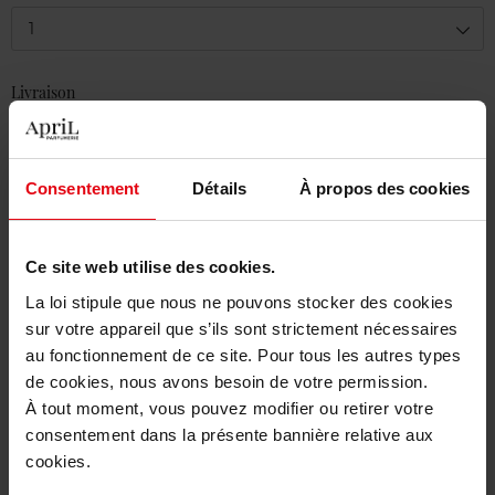
1
Livraison
En stock
Ajouter au panier
Consentement
Détails
À propos des cookies
Livraison gratuite à partir de 50€
Retour gratuit dans votre magasin
Ce site web utilise des cookies.
La loi stipule que nous ne pouvons stocker des cookies
sur votre appareil que s’ils sont strictement nécessaires
au fonctionnement de ce site. Pour tous les autres types
de cookies, nous avons besoin de votre permission.
Description
À tout moment, vous pouvez modifier ou retirer votre
consentement dans la présente bannière relative aux
cookies.
Caractéristiques