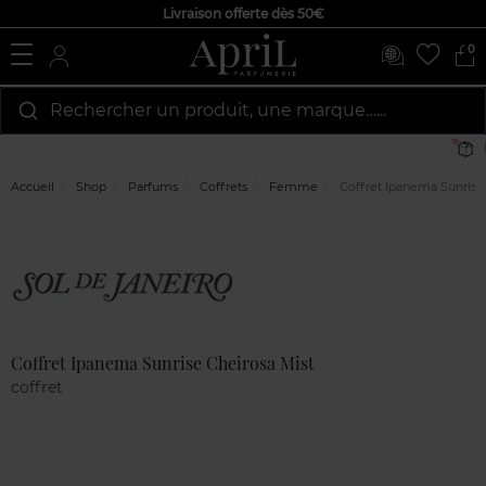
Livraison offerte dès 50€
0
Rechercher un produit, une marque…...
L
Accueil
Shop
Parfums
Coffrets
Femme
Coffret Ipanema Sunrise 
Marque
Avis
clients
Coffret Ipanema Sunrise Cheirosa Mist
coffret