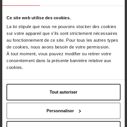
1
Ce site web utilise des cookies.
Livraison
La loi stipule que nous ne pouvons stocker des cookies
sur votre appareil que s’ils sont strictement nécessaires
Cet article n'est plus disponible pour le moment
au fonctionnement de ce site. Pour tous les autres types
Etre prévenu de la disponibilité
de cookies, nous avons besoin de votre permission.
À tout moment, vous pouvez modifier ou retirer votre
consentement dans la présente bannière relative aux
Livraison gratuite à partir de 50€
cookies.
Retour gratuit dans votre magasin
Tout autoriser
Description
Personnaliser
Caractéristiques