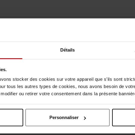
Détails
ies.
uvons stocker des cookies sur votre appareil que s’ils sont stri
our tous les autres types de cookies, nous avons besoin de votr
odifier ou retirer votre consentement dans la présente bannière
Oublié quelque chose ?
Personnaliser