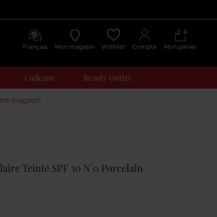
0
Français
Mon magasin
Wishlist
Compte
Mon panier
Cadeaux
Beauty Outlet
otre magasin
Avis
clients
laire Teinté SPF 30 N°0 Porcelain