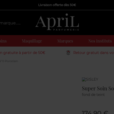
Livraison offerte dès 50€
oins
Maquillage
Marques
Nos instituts
on gratuite à partir de 50€
Retour gratuit dans v
N°0 Porcelain
Marque
Super Soin So
fond de teint
174,90 €