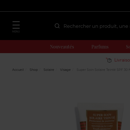
MENU
Nouveautés
Parfums
S
Livrais
Accueil
Shop
Solaire
Visage
Super Soin Solaire Teinté SPF 30 