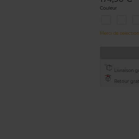
Couleur
1
2
Natural
Golden
Merci de sélection
Livraison gr
Retour grat