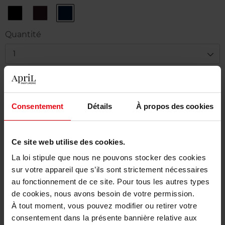
1
2
3
Deep
Deep
DEEP
Black
Brown
BLUE
Quantité
1
Livraison
En stock
Consentement
Détails
À propos des cookies
Ajouter au panier
Ce site web utilise des cookies.
Livraison gratuite à partir de 50€
La loi stipule que nous ne pouvons stocker des cookies
Retour gratuit dans votre magasin
sur votre appareil que s’ils sont strictement nécessaires
au fonctionnement de ce site. Pour tous les autres types
de cookies, nous avons besoin de votre permission.
À tout moment, vous pouvez modifier ou retirer votre
consentement dans la présente bannière relative aux
Description