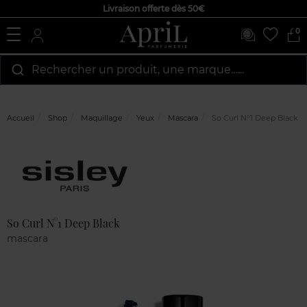
Livraison offerte dès 50€
0
Rechercher un produit, une marque…...
Accueil
Shop
Maquillage
Yeux
Mascara
So Curl N°1 Deep Black
Marque
Avis
clients
So Curl N°1 Deep Black
mascara