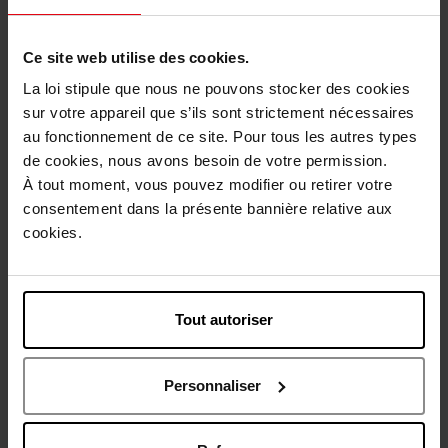
1
Ce site web utilise des cookies.
Livraison
La loi stipule que nous ne pouvons stocker des cookies
Cet article n'est plus disponible pour le moment
sur votre appareil que s’ils sont strictement nécessaires
au fonctionnement de ce site. Pour tous les autres types
Etre prévenu de la disponibilité
de cookies, nous avons besoin de votre permission.
À tout moment, vous pouvez modifier ou retirer votre
Livraison gratuite à partir de 50€
consentement dans la présente bannière relative aux
cookies.
Retour gratuit dans votre magasin
Tout autoriser
Description
Personnaliser
Caractéristiques