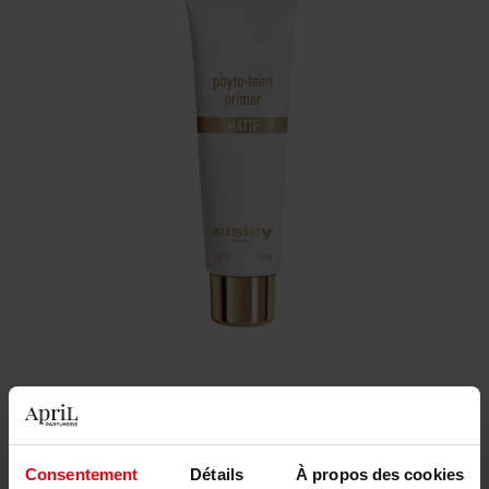
90,90 €
Consentement
Détails
À propos des cookies
Quantité