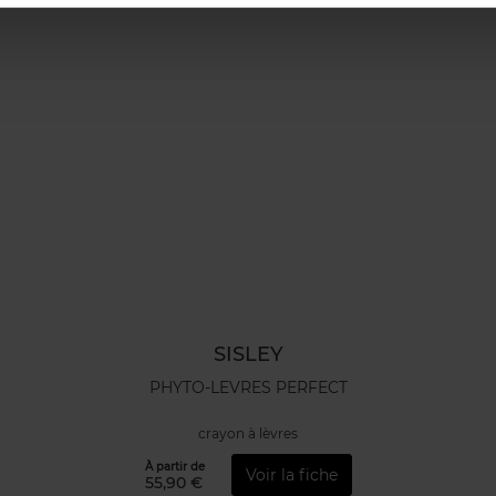
SISLEY
PHYTO-LEVRES PERFECT
crayon à lèvres
À partir de
Voir la fiche
55,90 €