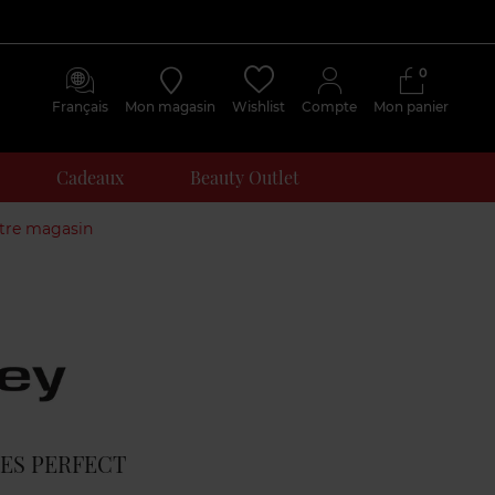
0
Français
Mon magasin
Wishlist
Compte
Mon panier
Cadeaux
Beauty Outlet
otre magasin
Avis
clients
ES PERFECT