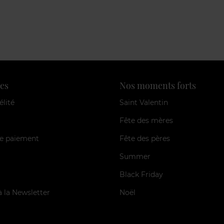
es
Nos moments forts
élité
Saint Valentin
Fête des mères
e paiement
Fête des pères
Summer
Black Friday
à la Newsletter
Noël