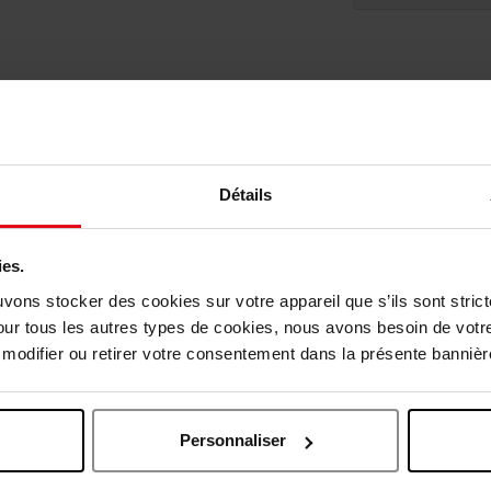
Détails
ies.
uvons stocker des cookies sur votre appareil que s’ils sont stri
our tous les autres types de cookies, nous avons besoin de votr
vis des clients
odifier ou retirer votre consentement dans la présente bannière
Oublié quelque chose ?
Personnaliser