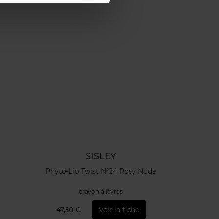
SISLEY
Phyto-Lip Twist N°24 Rosy Nude
crayon à lèvres
47,50 €
Voir la fiche