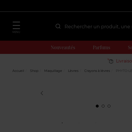
MENU
Nouveautés
Parfums
S
Livrais
Accueil
Shop
Maquillage
Lèvres
Crayons à lèvres
PHYTO-LE