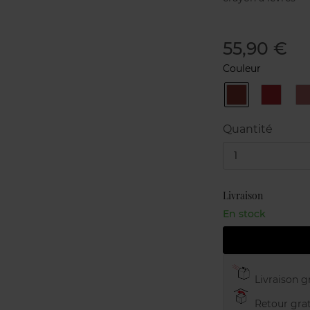
55,90 €
Couleur
10
12
1
Auburn
CARMI
Quantité
1
Livraison
En stock
Livraison gr
Retour grat