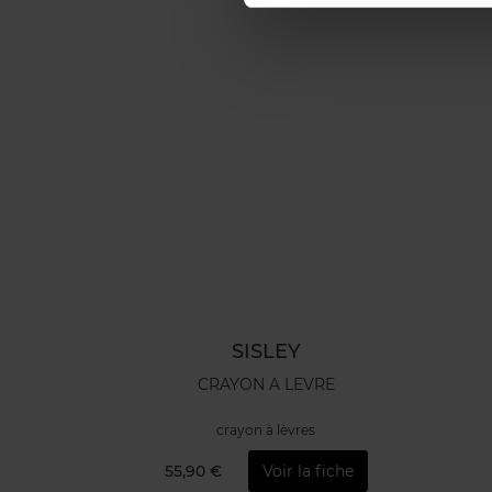
SISLEY
CRAYON A LEVRE
crayon à lèvres
55,90 €
Voir la fiche