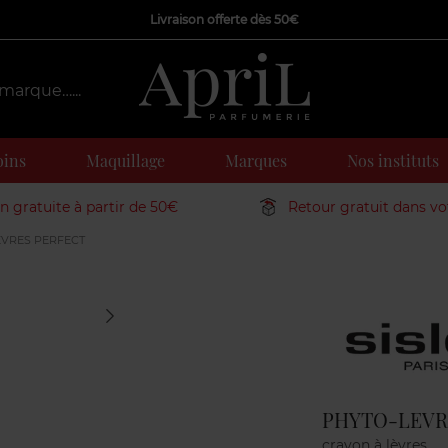
Livraison offerte dès 50€
oins
Maquillage
Marques
Nos instituts
on gratuite à partir de 50€
Retour gratuit dans v
VRES PERFECT
Marque
PHYTO-LEVR
crayon à lèvres