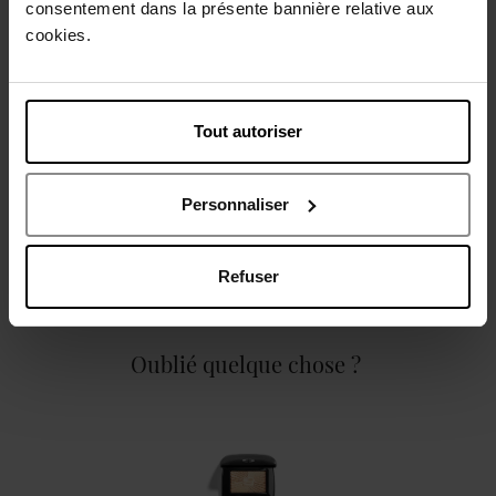
consentement dans la présente bannière relative aux
Description
cookies.
Caractéristiques
Tout autoriser
Personnaliser
Avis client
Politique relative aux avis des clients
Refuser
Oublié quelque chose ?