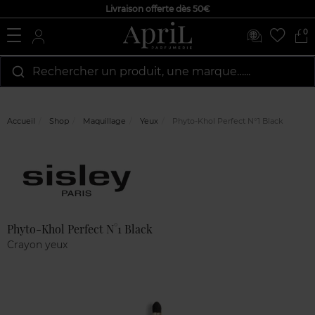
Livraison offerte dès 50€
0
Rechercher un produit, une marque…...
Accueil
Shop
Maquillage
Yeux
Phyto-Khol Perfect N°1 Black
Marque
Avis
clients
Phyto-Khol Perfect N°1 Black
Crayon yeux