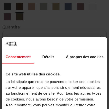
1
10
2
3
4
5
6
7
Black
Ebony
Brown
Steel
Khaki
Navy
Plum
Snow
8
9
Purple
Deep
Jungle
Quantité
1
Livraison
Consentement
Détails
À propos des cookies
Cet article n'est plus disponible pour le moment
Etre prévenu de la disponibilité
Ce site web utilise des cookies.
Livraison gratuite à partir de 50€
La loi stipule que nous ne pouvons stocker des cookies
sur votre appareil que s’ils sont strictement nécessaires
Retour gratuit dans votre magasin
au fonctionnement de ce site. Pour tous les autres types
de cookies, nous avons besoin de votre permission.
À tout moment, vous pouvez modifier ou retirer votre