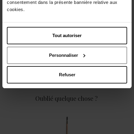
consentement dans la présente bannière relative aux
Description
cookies.
Caractéristiques
Tout autoriser
Personnaliser
Avis client
Politique relative aux avis des clients
Refuser
Oublié quelque chose ?