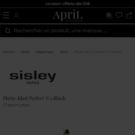
Livraison offerte dès 50€
0
Rechercher un produit, une marque…...
Accueil
Shop
Maquillage
Yeux
Phyto-Khol Perfect N°1 Black
Marque
Avis
clients
Phyto-Khol Perfect N°1 Black
Crayon yeux