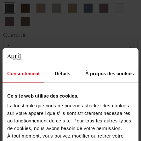
1
10
2
3
4
5
6
7
Black
Ebony
Brown
Steel
Khaki
Navy
Plum
Snow
8
9
Purple
Deep
Jungle
Quantité
1
Livraison
Consentement
Détails
À propos des cookies
En stock
Ajouter au panier
Ce site web utilise des cookies.
Livraison gratuite à partir de 50€
La loi stipule que nous ne pouvons stocker des cookies
sur votre appareil que s’ils sont strictement nécessaires
Retour gratuit dans votre magasin
au fonctionnement de ce site. Pour tous les autres types
de cookies, nous avons besoin de votre permission.
À tout moment, vous pouvez modifier ou retirer votre