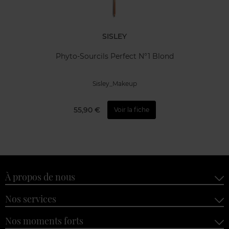
SISLEY
Phyto-Sourcils Perfect N°1 Blond
Sisley_Makeup
55,90 €
Voir la fiche
À propos de nous
Nos services
Nos moments forts