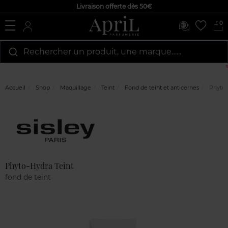
Livraison offerte dès 50€
0
Rechercher un produit, une marque…...
Accueil
Shop
Maquillage
Teint
Fond de teint et anticernes
Phyto-
Marque
Avis
clients
Phyto-Hydra Teint
fond de teint