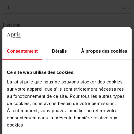
1
Livraison
En stock
Ajouter au panier
Consentement
Détails
À propos des cookies
Livraison gratuite à partir de 50€
Retour gratuit dans votre magasin
Ce site web utilise des cookies.
La loi stipule que nous ne pouvons stocker des cookies
sur votre appareil que s’ils sont strictement nécessaires
au fonctionnement de ce site. Pour tous les autres types
de cookies, nous avons besoin de votre permission.
Description
À tout moment, vous pouvez modifier ou retirer votre
consentement dans la présente bannière relative aux
cookies.
Caractéristiques