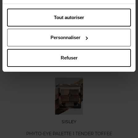
Tout autoriser
Avis client
Personnaliser
Refuser
Oublié quelque chose ?
SISLEY
PHYTO-EYE PALETTE 1 TENDER TOFFEE