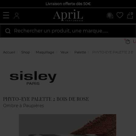
Livraison offerte dès 50€
0
Rechercher un produit, une marque…...
Li
Accueil
Shop
Maquillage
Yeux
Palette
PHYTO-EYE PALETTE 2 BO
Marque
Avis
clients
PHYTO-EYE PALETTE 2 BOIS DE ROSE
Ombre à Paupières