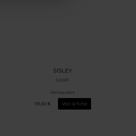
SISLEY
Lyslait
Démaquillant
119,50 €
Voir la fiche