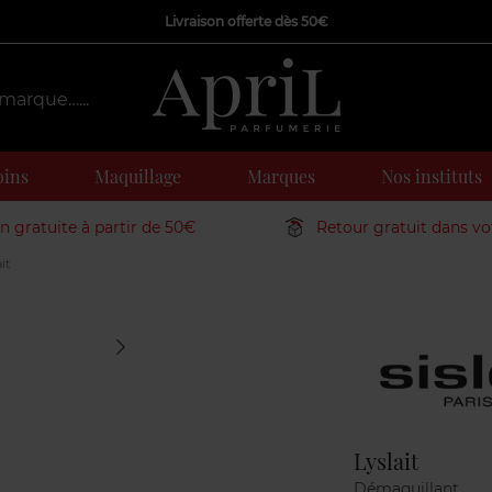
Livraison offerte dès 50€
oins
Maquillage
Marques
Nos instituts
on gratuite à partir de 50€
Retour gratuit dans v
it
Marque
Lyslait
Démaquillant