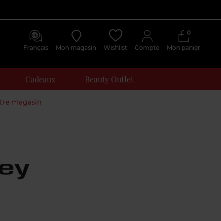
0
Français
Mon magasin
Wishlist
Compte
Mon panier
Cadeaux
Beauty Outlet
otre magasin
Avis
clients