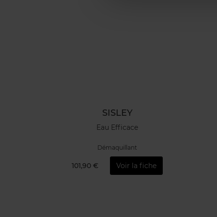
SISLEY
Eau Efficace
Démaquillant
101,90 €
Voir la fiche