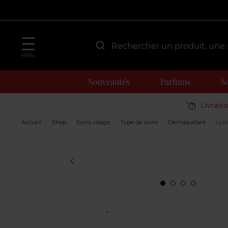
MENU
Nouveautés
Parfums
S
Livrais
Accueil
Shop
Soins visage
Type de soins
Démaquillant
Lysla