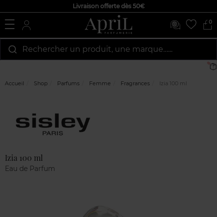
Livraison offerte dès 50€
0
Rechercher un produit, une marque…...
Accueil
Shop
Parfums
Femme
Fragrances
Izia 100 ml
Marque
Avis
clients
Izia 100 ml
Eau de Parfum