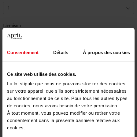
1
Livraison
Cet article n'est plus disponible pour le moment
Etre prévenu de la disponibilité
Consentement
Détails
À propos des cookies
Livraison gratuite à partir de 50€
Retour gratuit dans votre magasin
Ce site web utilise des cookies.
La loi stipule que nous ne pouvons stocker des cookies
sur votre appareil que s’ils sont strictement nécessaires
au fonctionnement de ce site. Pour tous les autres types
de cookies, nous avons besoin de votre permission.
Description
À tout moment, vous pouvez modifier ou retirer votre
consentement dans la présente bannière relative aux
cookies.
Caractéristiques