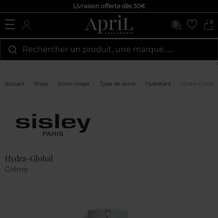
Livraison offerte dès 50€
0
Rechercher un produit, une marque…...
Accueil
Shop
Soins visage
Type de soins
Hydratant
Hydra-Global
Marque
Avis
clients
Hydra-Global
Créme