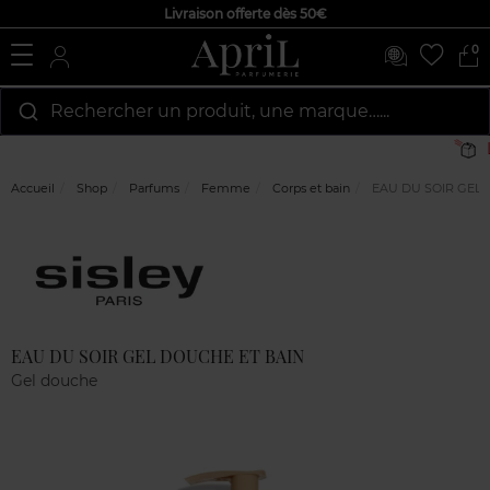
Livraison offerte dès 50€
0
Rechercher un produit, une marque…...
L
Accueil
Shop
Parfums
Femme
Corps et bain
EAU DU SOIR GEL 
Marque
Avis
clients
EAU DU SOIR GEL DOUCHE ET BAIN
Gel douche