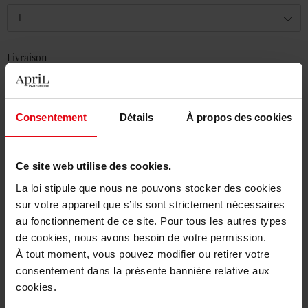
1
Livraison
En stock
Ajouter au panier
Consentement
Détails
À propos des cookies
Livraison gratuite à partir de 50€
Retour gratuit dans votre magasin
Ce site web utilise des cookies.
La loi stipule que nous ne pouvons stocker des cookies
sur votre appareil que s’ils sont strictement nécessaires
au fonctionnement de ce site. Pour tous les autres types
de cookies, nous avons besoin de votre permission.
Description
À tout moment, vous pouvez modifier ou retirer votre
consentement dans la présente bannière relative aux
cookies.
Caractéristiques