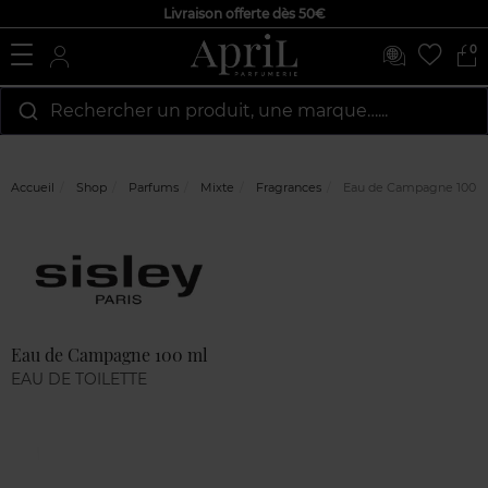
Livraison offerte dès 50€
0
Rechercher un produit, une marque…...
Accueil
Shop
Parfums
Mixte
Fragrances
Eau de Campagne 100 
Marque
Avis
clients
Eau de Campagne 100 ml
EAU DE TOILETTE