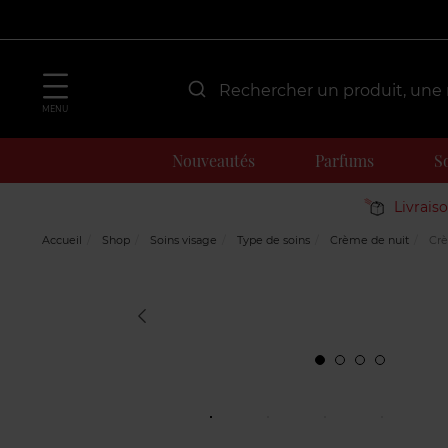
MENU
Nouveautés
Parfums
S
Livrais
Accueil
Shop
Soins visage
Type de soins
Crème de nuit
Crè