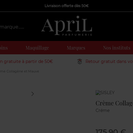
Livraison offerte dès 50€
oins
Maquillage
Marques
Nos instituts
on gratuite à partir de 50€
Retour gratuit dans v
me Collagène et Mauve
Marque
Crème Collag
Créme
175,90 €