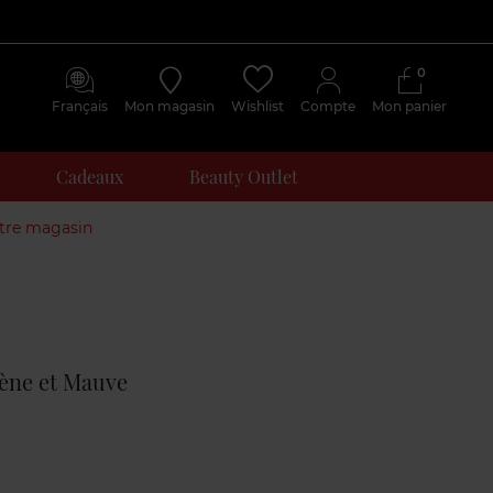
0
Français
Mon magasin
Wishlist
Compte
Mon panier
Cadeaux
Beauty Outlet
otre magasin
Avis
clients
ène et Mauve