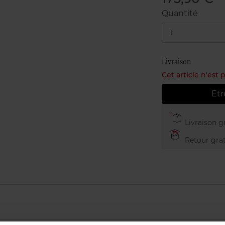
Quantité
1
Livraison
Cet article n'est
Etr
Livraison gr
Retour grat