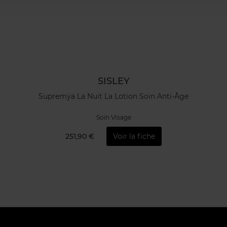
SISLEY
Supremÿa La Nuit La Lotion Soin Anti-Âge
Soin VIsage
251,90 €
Voir la fiche