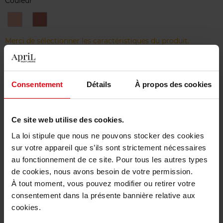
Couleur
BRONZE
Honey
Merci de sélectionner les caractéristiques du produit.
Ajouter
Consentement
Détails
À propos des cookies
Livraison gratuite à partir de 50€
Retour gratuit dans votre magasin
Ce site web utilise des cookies.
La loi stipule que nous ne pouvons stocker des cookies
sur votre appareil que s’ils sont strictement nécessaires
au fonctionnement de ce site. Pour tous les autres types
de cookies, nous avons besoin de votre permission.
Description
À tout moment, vous pouvez modifier ou retirer votre
consentement dans la présente bannière relative aux
cookies.
Caractéristiques