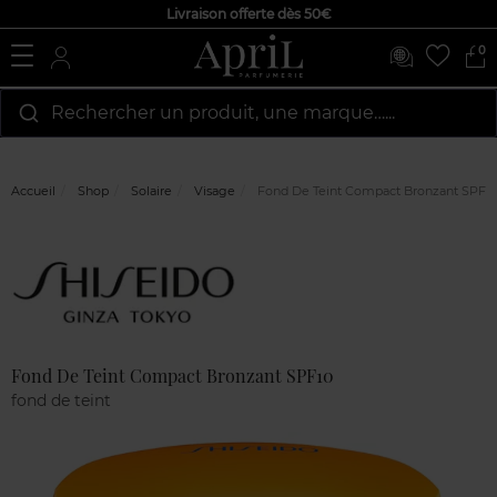
Livraison offerte dès 50€
0
Rechercher un produit, une marque…...
Accueil
Shop
Solaire
Visage
Fond De Teint Compact Bronzant SPF1
Marque
Avis
clients
Fond De Teint Compact Bronzant SPF10
fond de teint