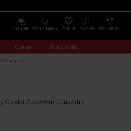
0
Français
Mon magasin
Wishlist
Compte
Mon panier
Cadeaux
Beauty Outlet
otre magasin
Avis
clients
y Creator Perfecteur Concentré