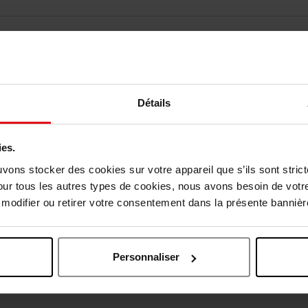
Détails
ies.
uvons stocker des cookies sur votre appareil que s’ils sont stri
vis des clients
our tous les autres types de cookies, nous avons besoin de votr
odifier ou retirer votre consentement dans la présente bannière
Oublié quelque chose ?
Personnaliser
Exclusivité Web