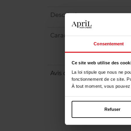
Description
Caractéristiques
Consentement
Ce site web utilise des cook
La loi stipule que nous ne po
Avis client
Politique relative aux a
fonctionnement de ce site. P
À tout moment, vous pouvez m
Refuser