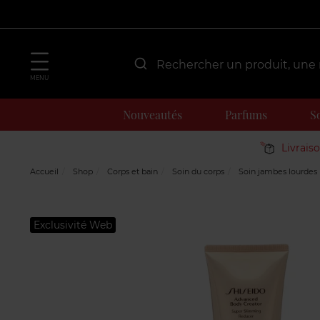
MENU
Nouveautés
Parfums
S
Livrais
Accueil
Shop
Corps et bain
Soin du corps
Soin jambes lourdes
Exclusivité Web