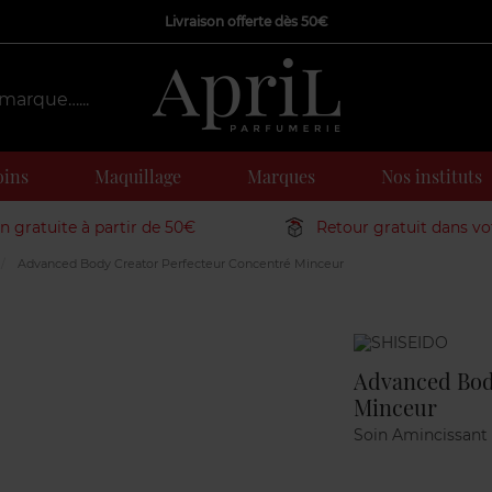
Livraison offerte dès 50€
oins
Maquillage
Marques
Nos instituts
on gratuite à partir de 50€
Retour gratuit dans v
Advanced Body Creator Perfecteur Concentré Minceur
Marque
Advanced Bod
Minceur
Soin Amincissant