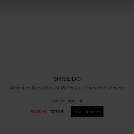
SHISEIDO
Advanced Body Creator Perfecteur Concentré Minceur
Soin Amincissant
57,00 €
Voir la fiche
117,90 €