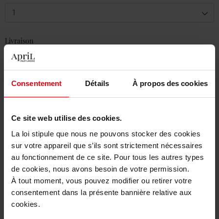
1
Livraison
En stock
Ajouter au panier
Consentement
Détails
À propos des cookies
Livraison gratuite à partir de 50€
Retour gratuit dans votre magasin
Ce site web utilise des cookies.
La loi stipule que nous ne pouvons stocker des cookies
sur votre appareil que s’ils sont strictement nécessaires
au fonctionnement de ce site. Pour tous les autres types
de cookies, nous avons besoin de votre permission.
Description
À tout moment, vous pouvez modifier ou retirer votre
consentement dans la présente bannière relative aux
cookies.
Caractéristiques