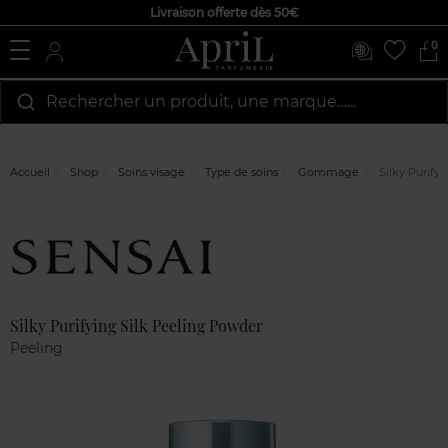
Livraison offerte dès 50€
0
Rechercher un produit, une marque…...
Accueil
Shop
Soins visage
Type de soins
Gommage
Silky Purify
Marque
Avis
clients
Silky Purifying Silk Peeling Powder
Peeling