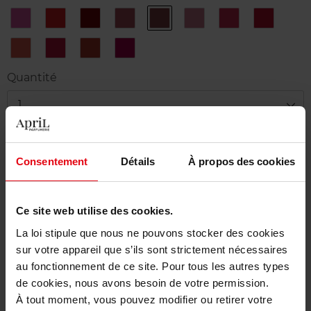
101
102
104
105
106
108
109
110
Hitoeume
Soubi
Kurenainihohi
Momo
Matsu
Sakura
Neshoubu
Haananad
kasane
kasane
kasane
112
113
114
115
Hazemomiji
Utsuroikiku
Kousome
Iwatsutsuji
Quantité
1
Livraison
Consentement
Détails
À propos des cookies
Cet article n'est plus disponible pour le moment
Etre prévenu de la disponibilité
Ce site web utilise des cookies.
Livraison gratuite à partir de 50€
La loi stipule que nous ne pouvons stocker des cookies
sur votre appareil que s’ils sont strictement nécessaires
Retour gratuit dans votre magasin
au fonctionnement de ce site. Pour tous les autres types
de cookies, nous avons besoin de votre permission.
À tout moment, vous pouvez modifier ou retirer votre