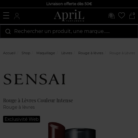
Livraison offerte dès 50€
0
Rechercher un produit, une marque…...
Accueil
Shop
Maquillage
Lèvres
Rouge à lèvres
Rouge à Lèvres C
Marque
Avis
clients
Rouge à Lèvres Couleur Intense
Rouge à lèvres
Exclusivité Web