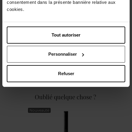
consentement dans la présente bannière relative aux
Description
cookies.
Caractéristiques
Tout autoriser
Personnaliser
Avis client
Politique relative aux avis des clients
Refuser
Oublié quelque chose ?
Nouveauté