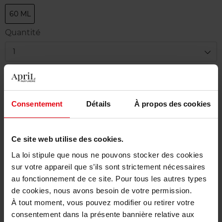
60 ML
Quantité
1
Livraison
En stock
Consentement
Détails
À propos des cookies
Ajouter au panier
Ce site web utilise des cookies.
Livraison gratuite à partir de 50€
La loi stipule que nous ne pouvons stocker des cookies
Retour gratuit dans votre magasin
sur votre appareil que s’ils sont strictement nécessaires
au fonctionnement de ce site. Pour tous les autres types
de cookies, nous avons besoin de votre permission.
À tout moment, vous pouvez modifier ou retirer votre
Description
consentement dans la présente bannière relative aux