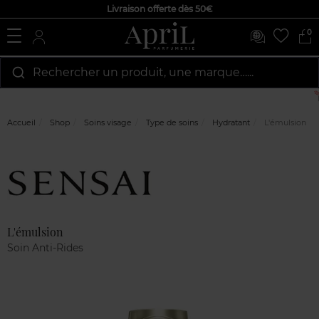
Livraison offerte dès 50€
0
Rechercher un produit, une marque…...
Accueil
Shop
Soins visage
Type de soins
Hydratant
L'émulsion
Marque
Avis
clients
L'émulsion
Soin Anti-Rides