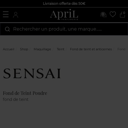
Livraison offerte dès 50€
0
Rechercher un produit, une marque…...
Accueil
Shop
Maquillage
Teint
Fond de teint et anticernes
Fond d
Marque
Avis
clients
Fond de Teint Poudre
fond de teint