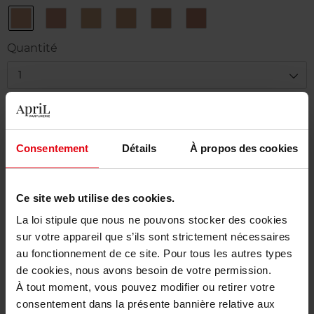
12
13
22
23
24
25
Soft
Warm
Natural
Almond
Amber
Topaz
Beige
Beige
Beige
Beige
Beige
Beige
Quantité
1
Livraison
En stock
Consentement
Détails
À propos des cookies
Ajouter au panier
Ce site web utilise des cookies.
Livraison gratuite à partir de 50€
La loi stipule que nous ne pouvons stocker des cookies
Retour gratuit dans votre magasin
sur votre appareil que s’ils sont strictement nécessaires
au fonctionnement de ce site. Pour tous les autres types
de cookies, nous avons besoin de votre permission.
À tout moment, vous pouvez modifier ou retirer votre
Description
consentement dans la présente bannière relative aux