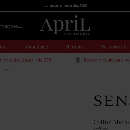
Livraison offerte dès 50€
oins
Maquillage
Marques
Nos instituts
on gratuite à partir de 50€
Retour gratuit dans v
atment
Marque
Coffret Micr
coffret