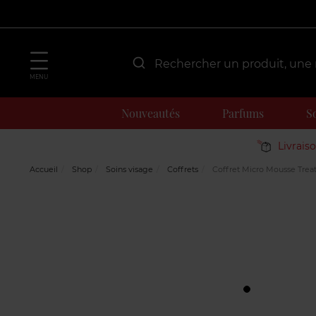
MENU
Nouveautés
Parfums
S
Livrais
Accueil
Shop
Soins visage
Coffrets
Coffret Micro Mousse Tre