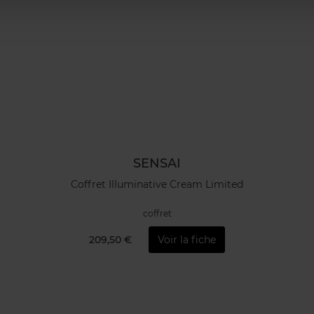
SENSAI
Coffret Illuminative Cream Limited
coffret
209,50 €
Voir la fiche