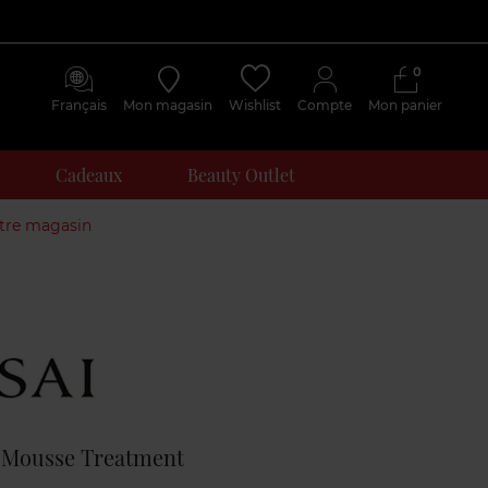
0
Français
Mon magasin
Wishlist
Compte
Mon panier
Cadeaux
Beauty Outlet
otre magasin
Avis
clients
o Mousse Treatment