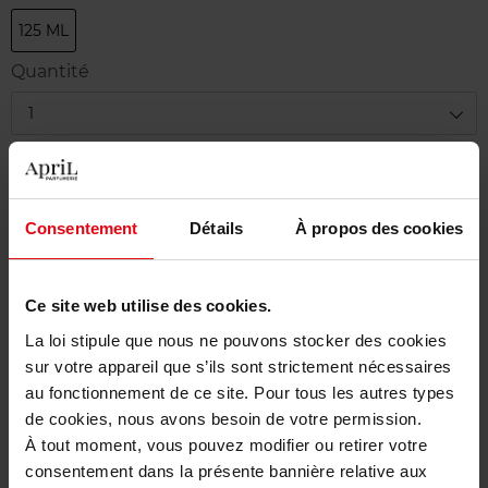
125 ML
Quantité
1
Livraison
Cet article n'est plus disponible pour le moment
Consentement
Détails
À propos des cookies
Etre prévenu de la disponibilité
Ce site web utilise des cookies.
Livraison gratuite à partir de 50€
La loi stipule que nous ne pouvons stocker des cookies
Retour gratuit dans votre magasin
sur votre appareil que s’ils sont strictement nécessaires
au fonctionnement de ce site. Pour tous les autres types
de cookies, nous avons besoin de votre permission.
À tout moment, vous pouvez modifier ou retirer votre
Description
consentement dans la présente bannière relative aux