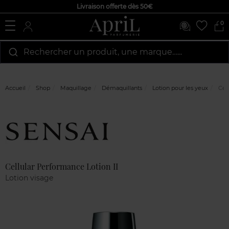
Livraison offerte dès 50€
0
Rechercher un produit, une marque…...
Accueil
Shop
Maquillage
Démaquillants
Lotion pour les yeux
Cell
Marque
Avis
clients
Cellular Performance Lotion II
Lotion visage