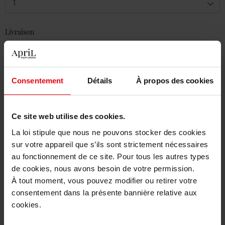
1
Livraison
En stock
Ajouter au panier
Consentement
Détails
À propos des cookies
Livraison gratuite à partir de 50€
Retour gratuit dans votre magasin
Ce site web utilise des cookies.
La loi stipule que nous ne pouvons stocker des cookies
sur votre appareil que s’ils sont strictement nécessaires
au fonctionnement de ce site. Pour tous les autres types
Description
de cookies, nous avons besoin de votre permission.
À tout moment, vous pouvez modifier ou retirer votre
consentement dans la présente bannière relative aux
Caractéristiques
cookies.