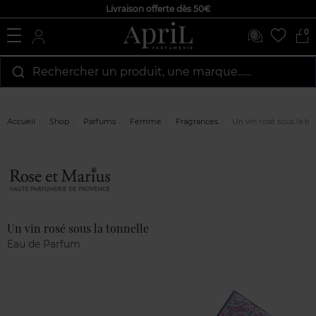
Livraison offerte dès 50€
0
Rechercher un produit, une marque…...
Accueil
Shop
Parfums
Femme
Fragrances
Un vin rosé sous la to
Marque
Avis
clients
Un vin rosé sous la tonnelle
Eau de Parfum