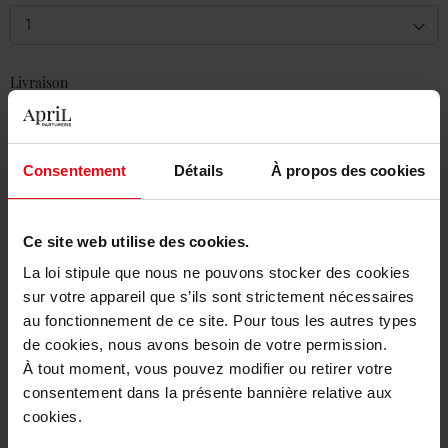
1
Livraison
En stock
Ajouter au panier
Consentement
Détails
À propos des cookies
Livraison gratuite à partir de 50€
Retour gratuit dans votre magasin
Ce site web utilise des cookies.
La loi stipule que nous ne pouvons stocker des cookies
sur votre appareil que s’ils sont strictement nécessaires
au fonctionnement de ce site. Pour tous les autres types
de cookies, nous avons besoin de votre permission.
Description
À tout moment, vous pouvez modifier ou retirer votre
consentement dans la présente bannière relative aux
cookies.
Caractéristiques