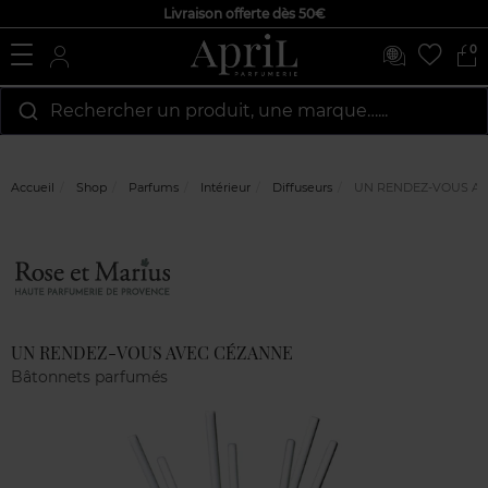
Livraison offerte dès 50€
0
Rechercher un produit, une marque…...
Accueil
Shop
Parfums
Intérieur
Diffuseurs
UN RENDEZ-VOUS AV
Marque
Avis
clients
UN RENDEZ-VOUS AVEC CÉZANNE
Bâtonnets parfumés