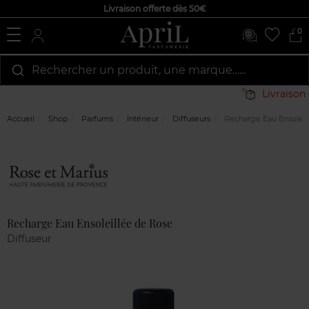
Livraison offerte dès 50€
0
Rechercher un produit, une marque…...
Livraison g
Accueil
Shop
Parfums
Intérieur
Diffuseurs
Recharge Eau Ensoleil
Marque
Avis
clients
Recharge Eau Ensoleillée de Rose
Diffuseur