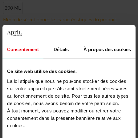
200 ML
Merci de sélectionner les caractéristiques du produit.
Ajouter
Consentement
Détails
À propos des cookies
Livraison gratuite à partir de 50€
Retour gratuit dans votre magasin
Ce site web utilise des cookies.
La loi stipule que nous ne pouvons stocker des cookies
sur votre appareil que s’ils sont strictement nécessaires
au fonctionnement de ce site. Pour tous les autres types
Description
de cookies, nous avons besoin de votre permission.
À tout moment, vous pouvez modifier ou retirer votre
consentement dans la présente bannière relative aux
Caractéristiques
cookies.